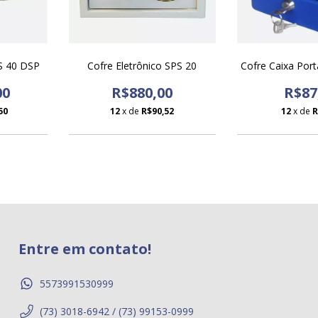
PS 40 DSP
Cofre Eletrônico SPS 20
Cofre Caixa Port
00
R$880,00
R$87
50
12
x de
R$90,52
12
x de
R
Entre em contato!
5573991530999
(73) 3018-6942 / (73) 99153-0999