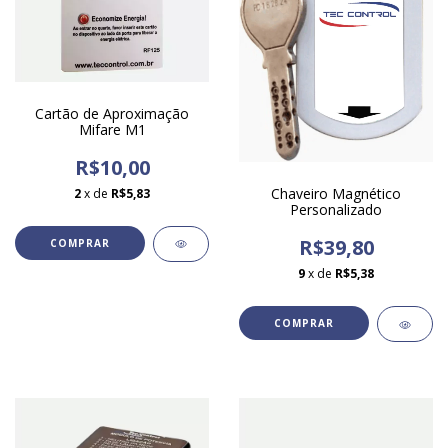
Cartão de Aproximação
Mifare M1
R$10,00
Chaveiro Magnético
2
x de
R$5,83
Personalizado
R$39,80
9
x de
R$5,38